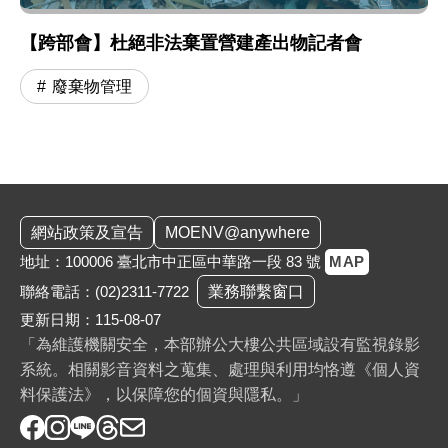
【跨部會】杜絕非法棄置營建產出物記者會
廢棄物管理
:::
網站政策及宣告
MOENV@anywhere
地址：100006 臺北市中正區中華路一段 83 號
MAP
聯絡電話：
(02)2311-7722
業務聯繫窗口
更新日期：115-08-07
「為維護機關安全，本部辦公大樓公共區域設有監視錄影
系統。相關影音資料之蒐集、處理與利用均恪遵《個人資
料保護法》，以保障您的個資與隱私。」