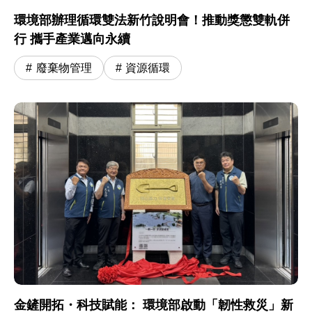
環境部辦理循環雙法新竹說明會！推動獎懲雙軌併
行 攜手產業邁向永續
廢棄物管理
資源循環
金鏟開拓・科技賦能： 環境部啟動「韌性救災」新