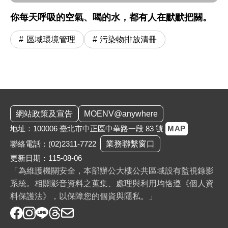
你每天呼吸的空氣、喝的水，都有人在默默把關。
區域環境管理
污染物排放清冊
:::
網站政策及宣告
MOENV@anywhere
地址：100006 臺北市中正區中華路一段 83 號
MAP
聯絡電話：
(02)2311-7722
業務聯繫窗口
更新日期：115-08-06
「為維護機關安全，本部辦公大樓公共區域設有監視錄影
系統。相關影音資料之蒐集、處理與利用均恪遵《個人資
料保護法》，以保障您的個資與隱私。」