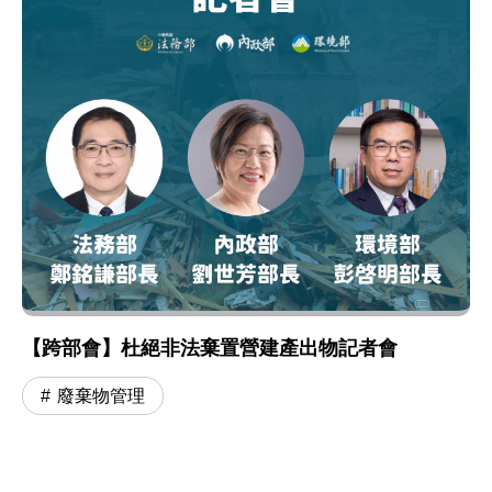
【跨部會】杜絕非法棄置營建產出物記者會
廢棄物管理