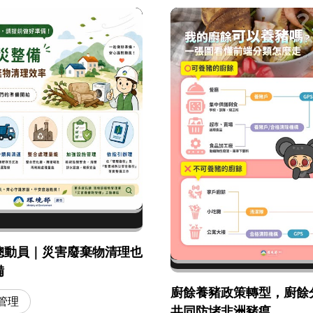
總動員｜災害廢棄物清理也
備
廚餘養豬政策轉型，廚餘
管理
共同防堵非洲豬瘟