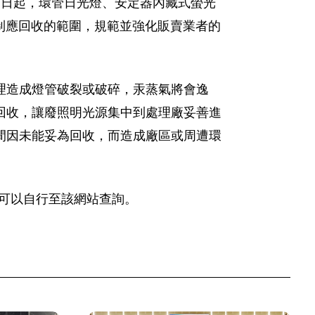
 1 日起，環管日光燈、安定器內藏式螢光
強制應回收的範圍，規範並強化販賣業者的
理造成燈管破裂或破碎，汞蒸氣將會逸
回收，讓廢照明光源集中到處理廠妥善進
間因未能妥為回收，而造成廠區或周遭環
x），民眾可以自行至該網站查詢。