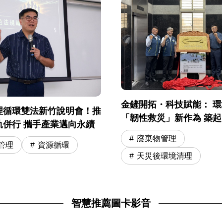
金鏟開拓・科技賦能： 
理循環雙法新竹說明會！推
「韌性救災」新作為 築
軌併行 攜手產業邁向永續
安全網
廢棄物管理
管理
資源循環
天災後環境清理
智慧推薦圖卡影音