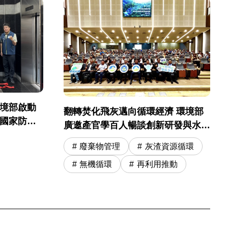
環境部啟動
翻轉焚化飛灰邁向循環經濟 環境部
起國家防災
廣邀產官學百人暢談創新研發與水洗
運營精進
廢棄物管理
灰渣資源循環
無機循環
再利用推動