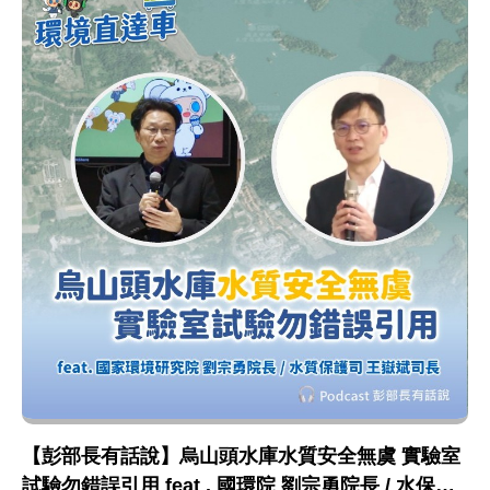
【彭部長有話說】烏山頭水庫水質安全無虞 實驗室
試驗勿錯誤引用 feat . 國環院 劉宗勇院長 / 水保司