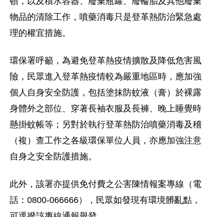
頓，以及積水容器、廢棄瓶罐、廢輪胎及其他廢棄
物品的清除工作，噴藥消毒只是登革熱防治緊急處
理的權宜措施。
環保署呼籲，為避免登革熱疫情擴散及降低危害風
險，民眾進入登革熱疫情較為嚴重地區時，應加強
個人自身安全防護，包括塗抹防蚊液（膏）於裸露
身體外之部位、穿著長袖衣服及長褲、晚上睡覺時
懸掛蚊帳等；另對於執行登革熱防治噴藥消毒及稽
（複）查工作之各級環保單位人員，亦應加強注意
自身之安全防護措施。
此外，該署亦提供免付費之公害陳情報案專線（電
話：0800-066666），民眾如發現有環境髒亂點，
可逕撥該專線通報舉發。