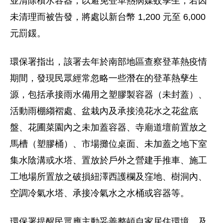
並清除積水容器，以避免登革熱病媒蚊孳生，若因
未清理而被告發，將處以新台幣 1,200 元至 6,000
元罰鍰。
環保署指出，該署去年於南部地區查察登革熱疫情
期間，發現民眾經常忽略一些潛在的登革熱孳生
源，包括承接雨水備用之塑膠製容器（未封蓋）、
活動雨棚縐褶處、盆栽內及承接澆花水之花盆底
盤、花圃菜園內之未加蓋容器、寺廟道壇前置放之
馬槽（塑膠桶）、市場攤位桌面、未加蓋之地下室
集水陰溝或水塔、置放於戶外之營建手推車、施工
工地場所置放之破損紐澤西護欄及窪地、樹洞內、
空調冷氣水塔、承接冷氣水之水桶或容器等。
環保署提醒民眾應主動妥善整頓自家居住環境，及