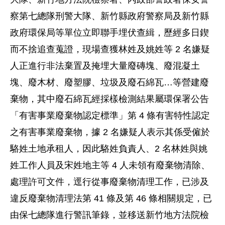
察第七總隊刑警大隊、新竹縣政府警察局及新竹縣
政府環保局等單位立即聯手埋伏查緝，歷經多日鍥
而不捨追查蒐證，現場查獲林姓及姚姓等 2 名嫌疑
人正進行非法棄置及掩埋大量廢磚塊、廢混凝土
塊、廢木材、廢塑膠、垃圾及廢石綿瓦…等營建廢
棄物，其中廢石綿瓦經採樣檢測結果屬環保署公告
「有害事業廢棄物認定標準」第 4 條有害特性認定
之有害事業廢棄物，據 2 名嫌疑人表示其係受僱於
駱姓土地承租人，因此駱姓負責人、2 名林姓與姚
姓工作人員及宋姓地主等 4 人未領有廢棄物清除、
處理許可文件，逕行從事廢棄物清理工作，已涉及
違反廢棄物清理法第 41 條及第 46 條相關規定，已
由保七總隊進行警訊筆錄，並移送新竹地方法院檢