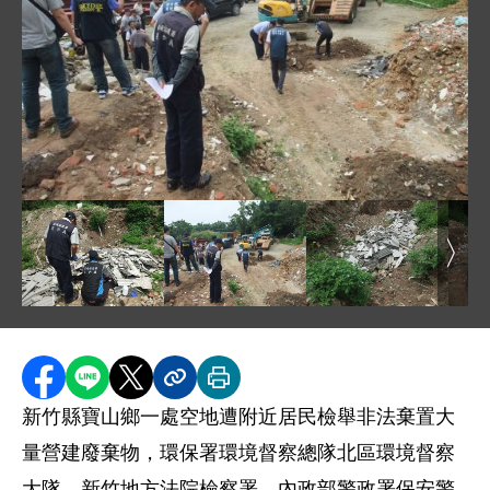
圖片說明：1061102 相片 - 檢警環聯合查緝，現場
圖片說明：1061102 相片 -- 現場進行廢石綿瓦採樣送驗 
圖片說明：1061102 相片 - 檢警
圖片說明：1061102
圖片
分享至 Facebook
分享到 LINE
分享到 X
分享內容連結
列印本頁
新竹縣寶山鄉一處空地遭附近居民檢舉非法棄置大
量營建廢棄物，環保署環境督察總隊北區環境督察
大隊、新竹地方法院檢察署、內政部警政署保安警