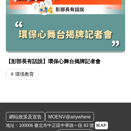
【彭部長有話說】環保心舞台揭牌記者會
環境教育
:::
網站政策及宣告
MOENV@anywhere
地址：100006 臺北市中正區中華路一段 83 號
MAP