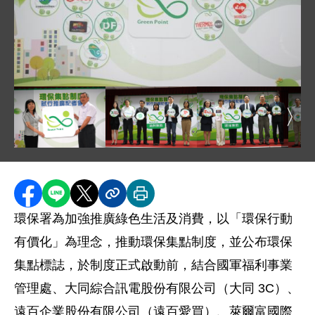
圖片說明：1030627 新聞相片 DSC_0717.jpg
圖片說明：1030627 新聞相片 IMG_936
圖片說明：1030627 新
圖片說
圖片說明：1030627 新聞相片 DSC_0686.jpg
分享至 Facebook
分享到 LINE
分享到 X
分享內容連結
列印本頁
環保署為加強推廣綠色生活及消費，以「環保行動
有價化」為理念，推動環保集點制度，並公布環保
集點標誌，於制度正式啟動前，結合國軍福利事業
管理處、大同綜合訊電股份有限公司（大同 3C）、
遠百企業股份有限公司（遠百愛買）、萊爾富國際