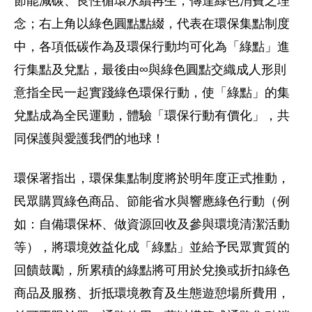
節能減碳、良性循環永續再生，傳達綠色消費之理
念；右上角以綠色圓點點綴，代表在環保集點制度
中，各項低碳作為及環保行動均可化為「綠點」進
行集點及兌點，最後由∞與綠色圓點交織成人形則
意指全民一起實踐綠色環保行動，使「綠點」的集
兌點成為全民運動，體驗「環保行動有價化」，共
同保護與愛護我們的地球！
環保署指出，環保集點制度將於明年度正式推動，
民眾購買綠色商品、節能省水與響應綠色行動（例
如：自備環保杯、做資源回收及參與環境清潔活動
等），將環境效益化成「綠點」並給予民眾實質的
回饋鼓勵，所累積的綠點將可用於兌換或折扣綠色
商品及服務、折抵環境教育及生態遊憩場所費用，