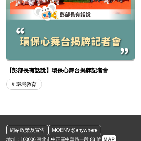
【彭部長有話說】環保心舞台揭牌記者會
環境教育
:::
網站政策及宣告
MOENV@anywhere
地址：100006 臺北市中正區中華路一段 83 號
MAP