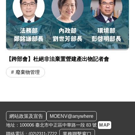
【跨部會】杜絕非法棄置營建產出物記者會
廢棄物管理
:::
網站政策及宣告
MOENV@anywhere
地址：100006 臺北市中正區中華路一段 83 號
MAP
聯絡電話：
(02)2311-7722
業務聯繫窗口