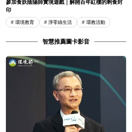
參加食妖陰陽師實境遊戲｜解開百年紅樓的剩食封
印
環境教育
淨零綠生活
環教活動
智慧推薦圖卡影音