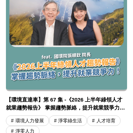
圖片說明：【環境直達車】第 67 集 -《2026 上半
【環境直達車】第 67 集 -《2026 上半年綠領人才
【環境直達車】第 67 集 -《2026 上半年綠領人才
就業趨勢報告》 掌握趨勢脈絡，提升就業競爭力！
feat. 張順欽院長
環境人力發展
淨零綠生活
人才培育
淨零人力