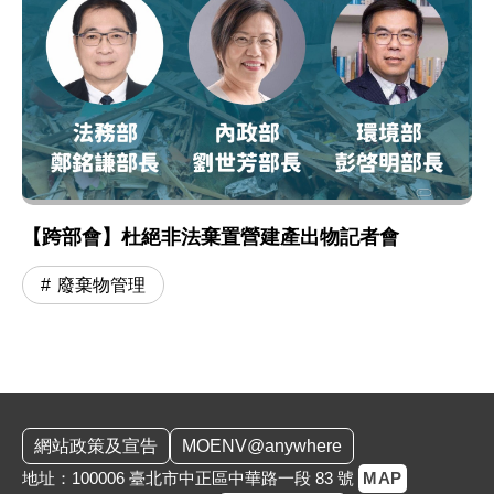
【跨部會】杜絕非法棄置營建產出物記者會
廢棄物管理
:::
網站政策及宣告
MOENV@anywhere
地址：100006 臺北市中正區中華路一段 83 號
MAP