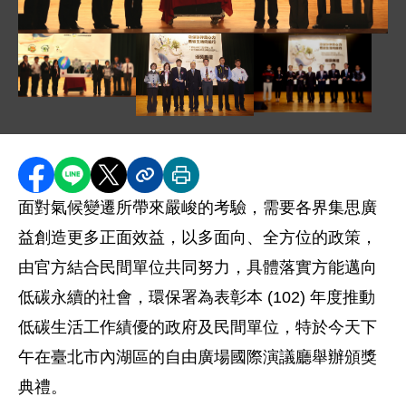
圖片說明：CMXG3291(FN).jpg
圖片說明：CMXG3291(FN).jpg
圖片說明：IMGP0505
圖片說明：IMGP0391 第一梯 .jpg
分享至 Facebook
分享到 LINE
分享到 X
分享內容連結
列印本頁
面對氣候變遷所帶來嚴峻的考驗，需要各界集思廣
益創造更多正面效益，以多面向、全方位的政策，
由官方結合民間單位共同努力，具體落實方能邁向
低碳永續的社會，環保署為表彰本 (102) 年度推動
低碳生活工作績優的政府及民間單位，特於今天下
午在臺北市內湖區的自由廣場國際演議廳舉辦頒獎
典禮。