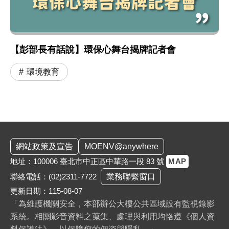
【彭部長有話說】環保心舞台揭牌記者會
環境教育
:::
網站政策及宣告
MOENV@anywhere
地址：100006 臺北市中正區中華路一段 83 號
MAP
聯絡電話：
(02)2311-7722
業務聯繫窗口
更新日期：115-08-07
「為維護機關安全，本部辦公大樓公共區域設有監視錄影
系統。相關影音資料之蒐集、處理與利用均恪遵《個人資