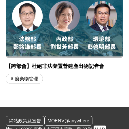
【跨部會】杜絕非法棄置營建產出物記者會
廢棄物管理
:::
網站政策及宣告
MOENV@anywhere