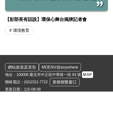
【彭部長有話說】環保心舞台揭牌記者會
環境教育
:::
網站政策及宣告
MOENV@anywhere
地址：100006 臺北市中正區中華路一段 83 號
MAP
聯絡電話：
(02)2311-7722
業務聯繫窗口
更新日期：115-08-08
「為維護機關安全，本部辦公大樓公共區域設有監視錄影
系統。相關影音資料之蒐集、處理與利用均恪遵《個人資
料保護法》，以保障您的個資與隱私。」