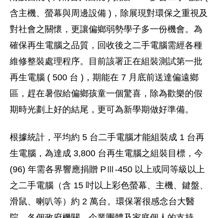
含主機、螢幕與周邊設備 )，除展現對環保之重視及
對社會之關懷，更讓偏鄉弱勢學子多一份機會。為
確保再生電腦之品質，回收後之二手電腦需經各種
維修整裝處理程序。目前該署正在組裝測試第一批
再生電腦 ( 500 台 )，期能在 7 月底前送達偏遠鄉
區，趕在暑假給偏鄉孩童一個驚喜，除為歡樂的假
期時光劃上好的結尾，更可為新學期做好準備。
根據統計，平均約 5 台二手電腦才能組裝成 1 台再
生電腦，為達成 3,800 台再生電腦之組裝目標，今
(96) 年需各界響應捐贈 PⅢ-450 以上或同等級以上
之二手電腦（含 15 吋以上彩色螢幕、主機、鍵盤、
滑鼠、喇叭等）約 2 萬台。環保署很感念台大醫
院、各個政府機關、企業團體及家庭個人的支持，