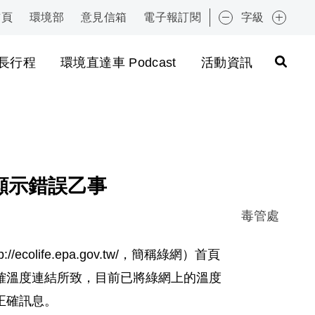
首頁
環境部
意見信箱
電子報訂閱
字級
:::
長行程
環境直達車 Podcast
活動資訊
度顯示錯誤乙事
毒管處
life.epa.gov.tw/，簡稱綠網）首頁
確溫度連結所致，目前已將綠網上的溫度
正確訊息。