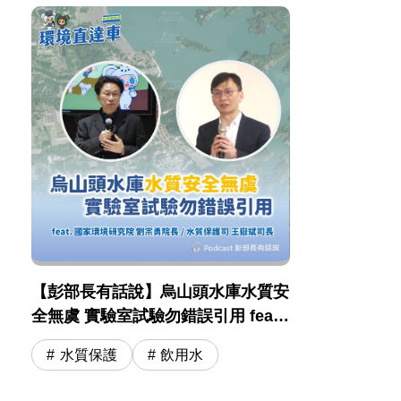
【彭部長有話說】烏山頭水庫水質安
全無虞 實驗室試驗勿錯誤引用 feat .
國環院 劉宗勇院長 / 水保司 王嶽斌
水質保護
飲用水
司長