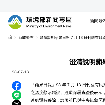
前往中央內容區塊
新聞發
環境部新聞專區
:::
新聞發布
澄清說明蘋果日報 7 月 13 日刊載有
澄清說明蘋果
98-07-13
「蘋果日報」98 年 7 月 13 日刊登有民
分享至 Facebook
之溫度顯示錯誤。經環保署查證後表示
分享到 LINE
連結暫時移除，該署並已與中央氣象局