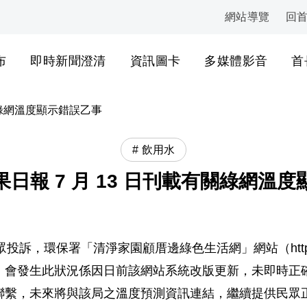
網站導覽
回
:::
布
即時新聞澄清
資訊圖卡
多媒體影音
首
關綠網溫度顯示錯誤乙事
飲用水
日報 7 月 13 日刊載有關綠網溫
眾投訴，環保署「清淨家園顧厝邊綠色生活網」網站（http://eco
，會發生此狀況係因日前該網站系統改版更新，未即時正
聯繫，未來將與該局之溫度預測資訊連結，繼續提供民眾