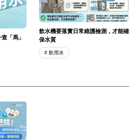
飲水機要落實日常維護檢測，才能確
一查「馬」
保水質
飲用水