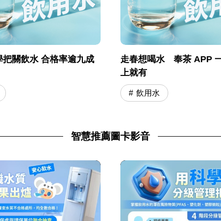
學把關飲水 合格率逾九成
走春想喝水 奉茶 APP 
上就有
飲用水
智慧推薦圖卡影音