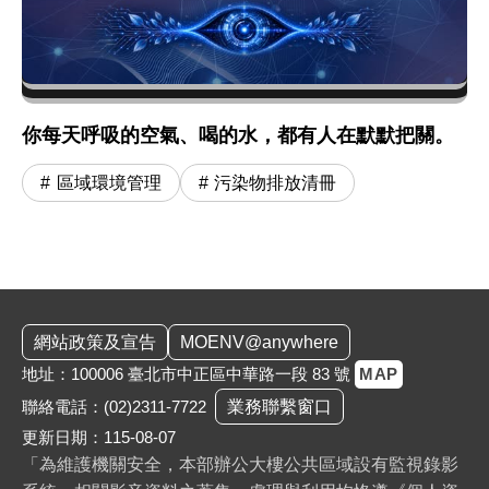
你每天呼吸的空氣、喝的水，都有人在默默把關。
區域環境管理
污染物排放清冊
:::
網站政策及宣告
MOENV@anywhere
地址：100006 臺北市中正區中華路一段 83 號
MAP
聯絡電話：
(02)2311-7722
業務聯繫窗口
更新日期：115-08-07
「為維護機關安全，本部辦公大樓公共區域設有監視錄影