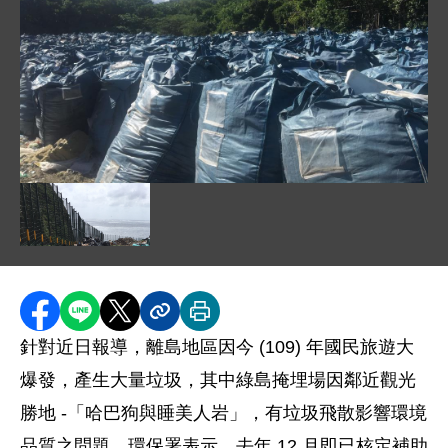
圖片說明：1091012 照片_離島地區掩埋場整理打包垃圾
圖片說明：1091012 照片_綠島掩埋場設置防風圍籬減緩
分享至 Facebook
分享到 LINE
分享到 X
分享內容連結
列印本頁
針對近日報導，離島地區因今 (109) 年國民旅遊大
爆發，產生大量垃圾，其中綠島掩埋場因鄰近觀光
勝地 -「哈巴狗與睡美人岩」，有垃圾飛散影響環境
品質之問題，環保署表示，去年 12 月即已核定補助