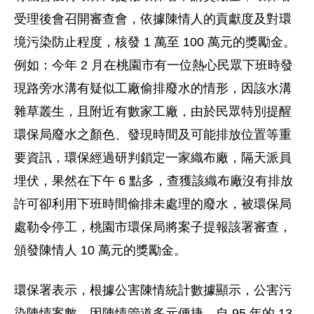
受理後會召開審查會，依據陳情人的貢獻度及對環
境污染防止程度，核發 1 萬至 100 萬元的獎勵金。
例如：今年 2 月在桃園市有一位熱心民眾下班時發
現路旁水溝有疑似工廠偷排廢水的情形，因該水溝
雜草叢生，且附近有數家工廠，由於民眾特別提醒
環保局廢水之顏色、發現時間及可能排放位置等重
要資訊，環保經過研判鎖定一家織布廠，隔天派員
埋伏，果然在下午 6 點多，查獲該織布廠沒有排放
許可卻利用下班時間偷排未處理的廢水，被環保局
處勒令停工，桃園市環保局將案子提報該署審查，
頒發陳情人 10 萬元的獎勵金。
環保署表示，根據公害陳情統計數據顯示，公害污
染陳情案數，因陳情管道多元便捷，自 95 年的 13