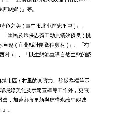
縣西嶼鄉 )」等。
色之美 ( 臺中市北屯區忠平里 )」、
」、「里民及環保志義工動員績效優良 ( 桃
卓越 ( 宜蘭縣壯圍鄉復興村 )」、「有
湖西村 )」、「以生態池宣導自然生態的認
鎮市區 / 村里的真實力。除做為標竿示
、環境綠美化及示範宣導等工作外，更讓
機會，加速都市更新與建構永續生態城
士」。