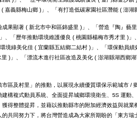
( 嘉義縣梅山鄉 )」、「有打造低碳家園社區潛能 ( 澎湖
果顯著 ( 新北市中和區錦盛里 )」、「營造『陶』藝里特
)」、「歷年推動環境維護優良 ( 桃園縣楊梅市秀才里 )
境綠美化佳 ( 宜蘭縣五結鄉二結村 )」、「環保動員績效
水里 )」、「漂流木進行社區改造及美化 ( 澎湖縣湖西鄉
市區及村里」的推動，以展現永續優質環保示範城市 / 鄉
建構複式動員系統、全面提昇城鄉環境衛生、5S 運動
，獲得整體提昇，並藉以推動縣市的附加經濟效益與就業
人的共同努力下，將台灣營造成為大家所期盼的「東方瑞