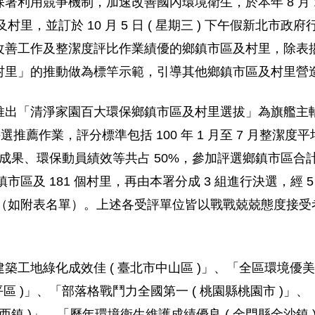
用競爭機制，加速改善國內環境衛生，於本年 8 月 19 日從
村里，並訂於 10 月 5 日 ( 星期三 ) 下午假新北市
改善工作及整潔度評比作業績優的鄉鎮市區及村里，除表
村里」的推動做為標竿示範，引導其他鄉鎮市區及村里營
推出「清淨家園百大環保鄉鎮市區及村里選拔」為旗艦主
推薦作業，評分標準包括 100 年 1 月至 7 月整潔度平
成果、環保動員績效等共占 50%，參加評選鄉鎮市區合計 36
鎮市區及 181 個村里，再由本署分成 3 組進行決選，經
村里（如附表名單）。上述各受評單位皆以戰戰兢兢態度接
工地綠化成效佳 ( 臺北市中山區 )」、「全區環境優美，
區 )」、「部落格戰鬥力全國第一 ( 桃園縣桃園市 )」
關西鎮 )」、「歷年環境衛生維護成績優良 ( 金門縣金沙鎮 