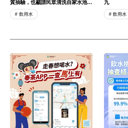
質抽驗，也籲請民眾清洗自家水池水
九
塔，維護用水安全
飲用水
飲用水