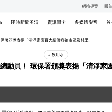
網站導覽
回
:::
布
即時新聞澄清
資訊圖卡
多媒體影音
首
環保署頒獎表揚「清淨家園百大績優鄉鎮市區及村里」
飲用水
優總動員！ 環保署頒獎表揚「清淨家
大合照 .JPG