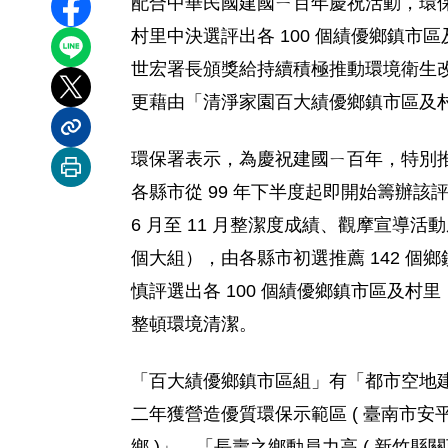
配合中華民國建國ㄧ百年慶祝活動，環保署利
分享至 Facebook
村里中決選評出各 100 個績優鄉鎮市區及
分享到 LINE
世宏署長頒獎給持續積極推動環境衛生
分享到 X
更藉由「清淨家園百大績優鄉鎮市區及
分享內容連結
環保署表示，為慶祝建國ㄧ百年，特別
列印本頁
各縣市從 99 年下半度起即開始籌辦該評選
6 月至 11 月整潔度成績、觀摩宣導活動
個大組），由各縣市初選推薦 142 個鄉
慎評選出各 100 個績優鄉鎮市區及
整頓環境清潔。
「百大績優鄉鎮市區組」有「都市空地建築
二年獲營造優質環保示範區 ( 臺南市安平
鄉 )」、「長壽之鄉動員力高 ( 新竹縣