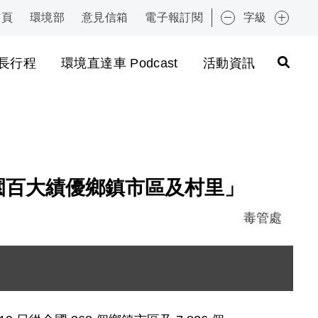
首頁
環境部
意見信箱
電子報訂閱
字級
:::
長行程
環境直達車 Podcast
活動資訊
園百大績優鄉鎮市區及村里」
毒管處
圖片說明：1001005 百年清淨家園 8898989.JPG