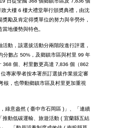
全國 368 個鄉鎮市區及 7,836 個
政府行政大樓 6 樓大禮堂舉行頒奬典禮，由沈
揚獎勵及肯定得獎單位的努力與辛勞外，
造當地優勢與特色。
軸活動，該選拔活動分兩階段進行評選，
均分數占 50%，及鄉鎮市區與村里 99 年
8 個、村里數更高達 7,836 個（862
 5 位專家學者按本署所訂選拔作業規定審
受考核，也帶動鄉鎮市區及村里更加重視
綠意盎然 ( 臺中市石岡區 )」、「連續
、「推動低碳運輸、旅遊活動 ( 宜蘭縣五結
)」、「動員認養制度成效佳 ( 南投縣草