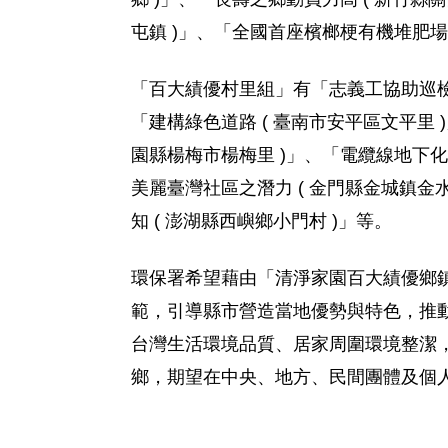
屯鎮 )」、「全國首座檳榔梗有機堆肥場 
「百大績優村里組」有「志義工協助巡檢成
「建構綠色道路 ( 臺南市安平區文平里 
園縣楊梅市楊梅里 )」、「電纜線地下化環
美麗臺灣社區之潛力 ( 金門縣金城鎮金
知 ( 澎湖縣西嶼鄉小門村 )」等。
環保署希望藉由「清淨家園百大績優鄉鎮
範，引導縣市營造當地優勢與特色，推動
台灣生活環境品質、居家周圍環境整潔
鄉，期望在中央、地方、民間團體及個