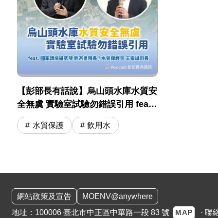
【彭部長有話說】烏山頭水庫水質安
全無虞 實驗室試驗勿錯誤引用 feat .
國環院 劉宗勇院長 / 水保司 王嶽斌
水質保護
飲用水
司長
:::
網站政策及宣告
MOENV@anywhere
MAP
地址：100006 臺北市中正區中華路一段 83 號
·
聯