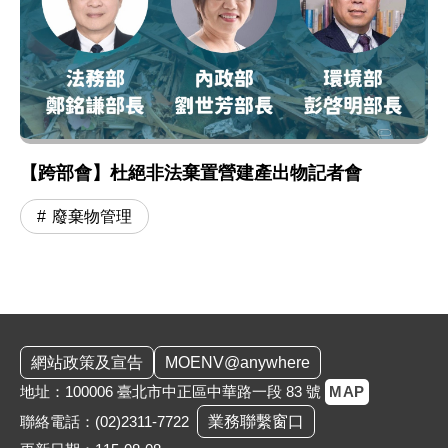
【跨部會】杜絕非法棄置營建產出物記者會
廢棄物管理
:::
網站政策及宣告
MOENV@anywhere
地址：100006 臺北市中正區中華路一段 83 號
MAP
聯絡電話：
(02)2311-7722
業務聯繫窗口