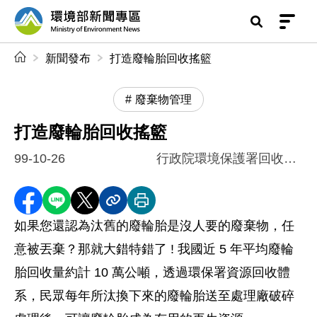
前往中央內容區塊
環境部新聞專區
:::
新聞發布
打造廢輪胎回收搖籃
廢棄物管理
打造廢輪胎回收搖籃
99-10-26
行政院環境保護署回收基管會
分享至 Facebook
分享到 LINE
分享到 X
分享內容連結
列印本頁
如果您還認為汰舊的廢輪胎是沒人要的廢棄物，任
意被丟棄？那就大錯特錯了 ! 我國近 5 年平均廢輪
胎回收量約計 10 萬公噸，透過環保署資源回收體
系，民眾每年所汰換下來的廢輪胎送至處理廠破碎