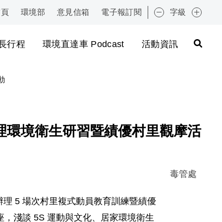
首頁
環境部
意見信箱
電子報訂閱
字級
:::
長行程
環境直達車 Podcast
活動資訊
動
理環境衛生研習暨績優村里觀摩活
毒管處
辦理 5 場次村里複式動員教育訓練暨績優
淺談 5S 運動與文化、居家環境衛生