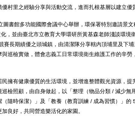
績優村里之經驗分享與活動交流，進而扎根基層以建立優
頭城鎮立圖書館多功能國際會議中心舉辦，環保署特別邀請景
與文化，並由臺北市立教育大學環研所黃基森老師淺談環境
環境清潔競賽長期績優之頭城鎮，由清潔隊分享轄內頂埔里及
摩與巡檢實做，體會志義工日常環境衛生維護工作的辛勞
。
居民擁有健康優質的生活環境，並增進整體觀光資源，提
巡檢照顧，由自身做起，以「整理（物品分類 / 減少無用
（隨時保潔）」及「教養（教育訓練 / 成為習慣）」的 
更加良好，共同營造樂活化的家園。