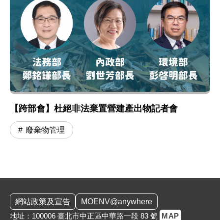
【跨部會】杜絕非法棄置營建產出物記者會
廢棄物管理
:::
網站政策及宣告
MOENV@anywhere
地址：100006 臺北市中正區中華路一段 83 號
MAP