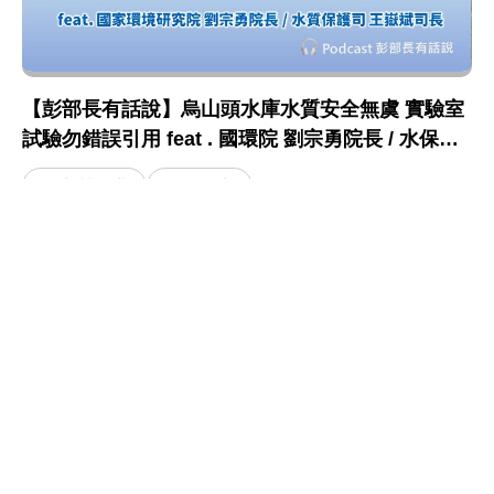
【彭部長有話說】烏山頭水庫水質安全無虞 實驗室
試驗勿錯誤引用 feat . 國環院 劉宗勇院長 / 水保司
王嶽斌司長
水質保護
飲用水
:::
網站政策及宣告
MOENV@anywhere
地址：100006 臺北市中正區中華路一段 83 號
MAP
聯絡電話：
(02)2311-7722
業務聯繫窗口
更新日期：115-08-10
「為維護機關安全，本部辦公大樓公共區域設有監視錄影