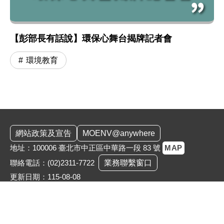
【彭部長有話說】環保心舞台揭牌記者會
環境教育
:::
網站政策及宣告
MOENV@anywhere
地址：100006 臺北市中正區中華路一段 83 號
MAP
聯絡電話：
(02)2311-7722
業務聯繫窗口
更新日期：115-08-08
「為維護機關安全，本部辦公大樓公共區域設有監視錄影
系統。相關影音資料之蒐集、處理與利用均恪遵《個人資
料保護法》，以保障您的個資與隱私。」