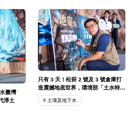
只有 3 天！松菸 2 號及 3 號倉庫打
造震撼地底世界，環境部「土水特
土水臺灣
展」開幕必逛！
代淨土
土壤及地下水