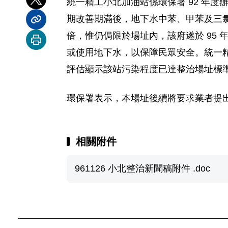
統一精工小北加油站係環保署 92 年
分享到 X
期改善期滿後，地下水中苯、甲苯及三氯乙
分享內容連結
倍，惟仍侷限於場址內，該府遂於 95 年
列印本頁
或使用地下水，以保障民眾安全。統一精
評估顯示該站污染程度已達整治場址標
環保署表示，本場址後續將要求業者提
相關附件
961126 小北整治新聞稿附件 .doc