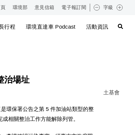
首頁
環境部
意見信箱
電子報訂閱
字級
:::
長行程
環境直達車 Podcast
活動資訊
整治場址
土基會
，這是環保署公告之第 5 件加油站類型的整
完成相關整治工作方能解除列管。