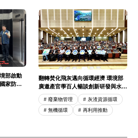
環境部啟動
翻轉焚化飛灰邁向循環經濟 環境部
起國家防災
廣邀產官學百人暢談創新研發與水洗
運營精進
廢棄物管理
灰渣資源循環
無機循環
再利用推動