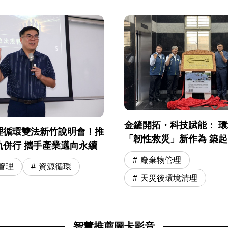
金鏟開拓・科技賦能： 
理循環雙法新竹說明會！推
「韌性救災」新作為 築
軌併行 攜手產業邁向永續
安全網
廢棄物管理
管理
資源循環
天災後環境清理
智慧推薦圖卡影音