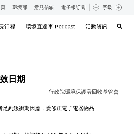
首頁
環境部
意見信箱
電子報訂閱
字級
:::
長行程
環境直達車 Podcast
活動資訊
效日期
行政院環境保護署回收基管會
者足夠緩衝期因應，爰修正電子電器物品