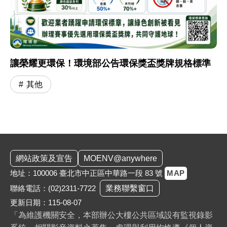
讓榮耀更環保！環境部公告環保獎盃獎牌規格標準
其他
:::
網站政策及宣告
MOENV@anywhere
地址：100006 臺北市中正區中華路一段 83 號
MAP
聯絡電話：
(02)2311-7722
業務聯繫窗口
更新日期：115-08-07
「為維護機關安全，本部辦公大樓公共區域設有監視錄影