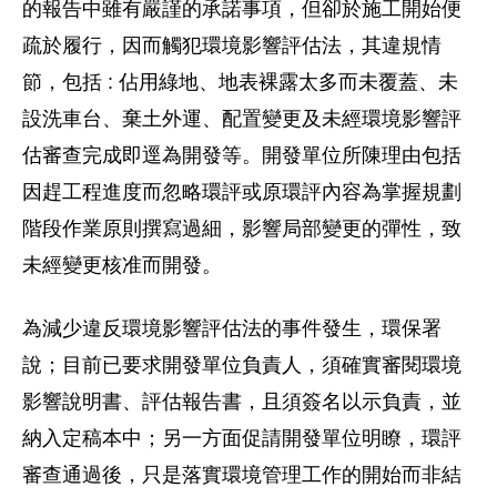
的報告中雖有嚴謹的承諾事項，但卻於施工開始便
疏於履行，因而觸犯環境影響評估法，其違規情
節，包括 : 佔用綠地、地表裸露太多而未覆蓋、未
設洗車台、棄土外運、配置變更及未經環境影響評
估審查完成即逕為開發等。開發單位所陳理由包括
因趕工程進度而忽略環評或原環評內容為掌握規劃
階段作業原則撰寫過細，影響局部變更的彈性，致
未經變更核准而開發。
為減少違反環境影響評估法的事件發生，環保署
說；目前已要求開發單位負責人，須確實審閱環境
影響說明書、評估報告書，且須簽名以示負責，並
納入定稿本中；另一方面促請開發單位明瞭，環評
審查通過後，只是落實環境管理工作的開始而非結