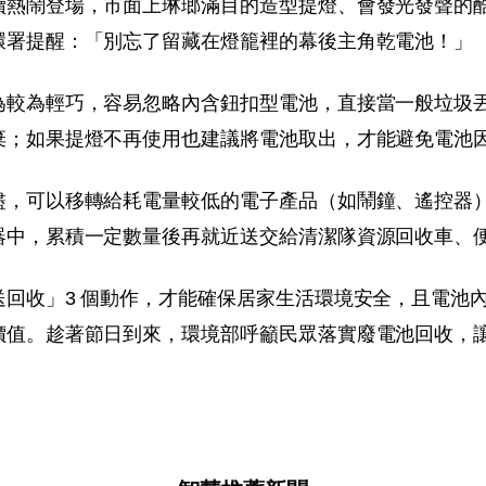
續熱鬧登場，市面上琳瑯滿目的造型提燈、會發光發聲的
環署提醒：「別忘了留藏在燈籠裡的幕後主角乾電池！」
為較為輕巧，容易忽略內含鈕扣型電池，直接當一般垃圾
棄；如果提燈不再使用也建議將電池取出，才能避免電池
盡，可以移轉給耗電量較低的電子產品（如鬧鐘、遙控器
器中，累積一定數量後再就近送交給清潔隊資源回收車、
回收」3 個動作，才能確保居家生活環境安全，且電池
價值。趁著節日到來，環境部呼籲民眾落實廢電池回收，