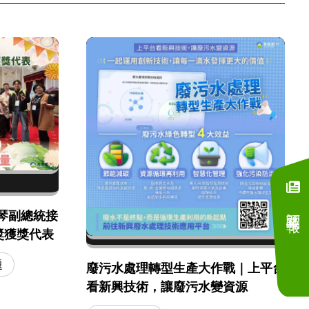
訂閱電子報
琴副總統接
獎獲獎代表
題
廢污水處理轉型生產大作戰｜上平台
看新興技術，讓廢污水變資源