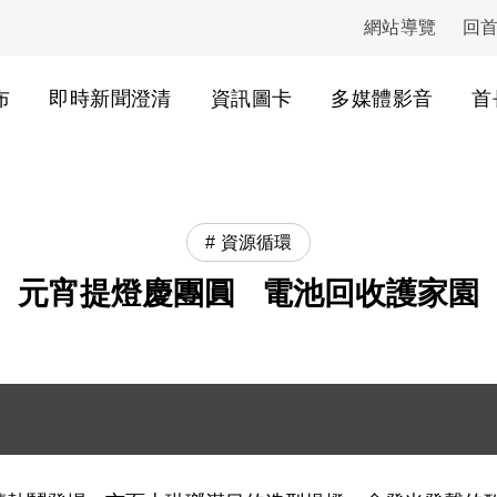
網站導覽
回
:::
布
即時新聞澄清
資訊圖卡
多媒體影音
首
資源循環
元宵提燈慶團圓 電池回收護家園
醒，落實電池「取出、收好、送回收」3 個動作，才能確
 動作」，右側有一隻穿著傳統服飾的吉祥物馬。圖中分