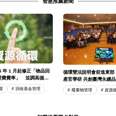
智慧推薦新聞
6 年 1 月起修正「物品回
循環雙法說明會前進東部
理費費率」 並調高循環
產官學研 共創臺灣永續
綠色費率優惠折數
環
回收基金管理
廢棄物管理
資源