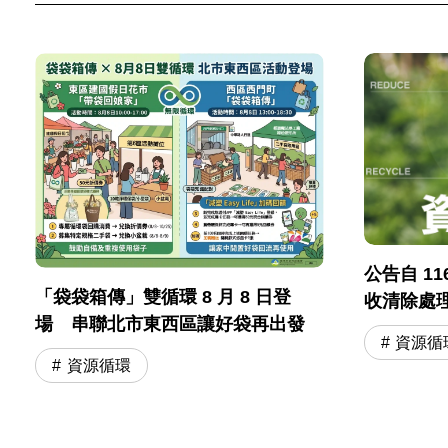
公告自 11
「袋袋箱傳」雙循環 8 月 8 日登
收清除處
場 串聯北市東西區讓好袋再出發
電子產品
資源循
資源循環