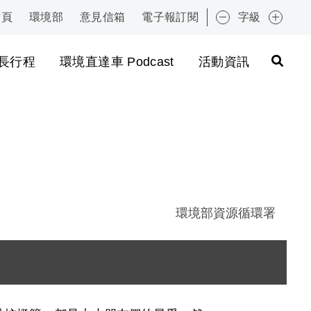
首頁
環境部
意見信箱
電子報訂閱
字級
:::
長行程
環境直達車 Podcast
活動資訊
環境部資源循環署
保居家生活環境安全
為三個步驟：第一步「取」，顯示一名男童從燈籠與玩具