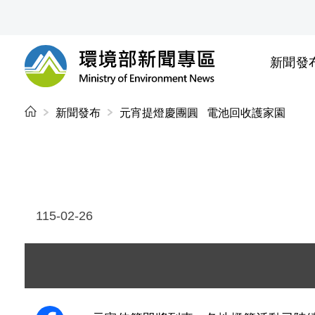
前往中央內容區塊
新聞發
環境部新聞專區
:::
新聞發布
元宵提燈慶團圓 電池回收護家園
115-02-26
圖片說明：環境部資源循環署提
圖片上方標題為「電池回收 3