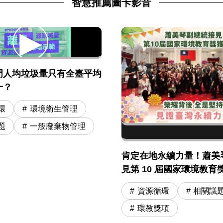
智慧推薦圖卡影音
門人均垃圾量只有全臺平均
一？
環
環境衛生管理
題
一般廢棄物管理
肯定在地永續力量！蕭美
見第 10 屆國家環境教育
資源循環
相關議
環教獎項