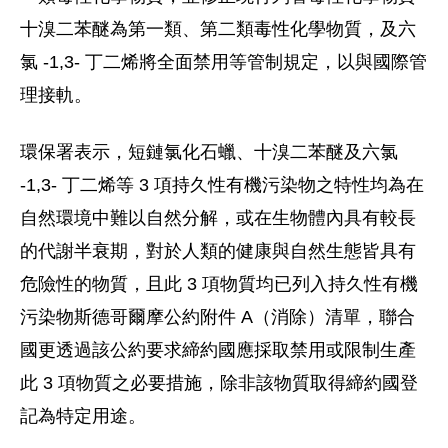
十溴二苯醚為第一類、第二類毒性化學物質，及六
氯 -1,3- 丁二烯將全面禁用等管制規定，以與國際管
理接軌。
環保署表示，短鏈氯化石蠟、十溴二苯醚及六氯
-1,3- 丁二烯等 3 項持久性有機污染物之特性均為在
自然環境中難以自然分解，或在生物體內具有較長
的代謝半衰期，對於人類的健康與自然生態皆具有
危險性的物質，且此 3 項物質均已列入持久性有機
污染物斯德哥爾摩公約附件 A（消除）清單，聯合
國更透過該公約要求締約國應採取禁用或限制生產
此 3 項物質之必要措施，除非該物質取得締約國登
記為特定用途。