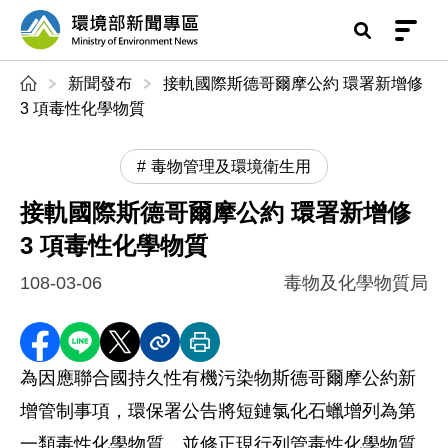
前往中央內容區塊
環境部新聞專區
:::
新聞發布
接軌國際斯德哥爾摩公約 環署新增修
3 項毒性化學物質
毒物管理及環境衛生用
接軌國際斯德哥爾摩公約 環署新增修
3 項毒性化學物質
108-03-06
毒物及化學物質局
分享至 Facebook
分享到 LINE
分享到 X
分享內容連結
列印本頁
為因應聯合國持久性有機污染物斯德哥爾摩公約新
增管制事項，環保署公告將短鏈氯化石蠟增列為第
一類毒性化學物質，並修正現行列管毒性化學物質