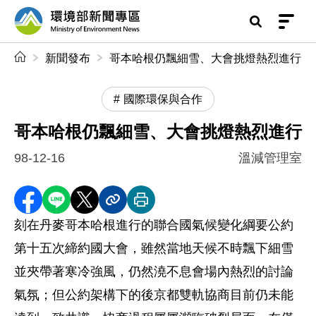
前往中央內容區塊
環境部新聞專區
:::
新聞發布
哥本哈根仍飄細雪、大會挑燈熱烈進行
國際環保與合作
哥本哈根仍飄細雪、大會挑燈熱烈進行
98-12-16
溫減管理室
分享至 Facebook
分享到 LINE
分享到 X
分享內容連結
列印本頁
刻在丹麥哥本哈根進行的聯合國氣候變化綱要公約
第十五次締約國大會，雖然當地天候不時飄下細雪
並夾帶著寒冷強風，仍然澆不息會場內熱烈的討論
氣氛；但公約架構下的後京都雙軌協商目前仍未能