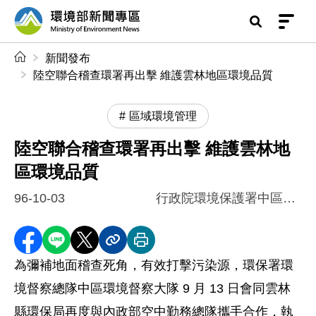
前往中央內容區塊
環境部新聞專區
:::
新聞發布
陸空聯合稽查環署再出擊 維護雲林地區環境品質
區域環境管理
陸空聯合稽查環署再出擊 維護雲林地
區環境品質
96-10-03
行政院環境保護署中區督察大隊
分享至 Facebook
分享到 LINE
分享到 X
分享內容連結
列印本頁
為彌補地面稽查死角，有效打擊污染源，環保署環
境督察總隊中區環境督察大隊 9 月 13 日會同雲林
縣環保局再度與內政部空中勤務總隊攜手合作，執