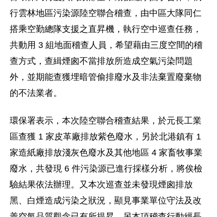
行雲林地區污染源陸空聯合稽查，由中區大隊同仁
搭乘空勤總隊支援之直昇機，執行空中巡查任務，
共動用 3 組地面稽查人員，希望藉由三度空間的稽
查方式，查緝煙囪不當排放所造成空氣污染問題
外，並期能查獲埋暗管偷排廢水及非法棄置廢棄物
的不法業者。
環保署表示，本次陸空聯合稽查結果，於元長工業
區查獲 1 家皮革廠排放紫色廢水，另於北港鎮有 1
家造紙廠排放淺灰色廢水及其他地區 4 家畜牧事業
廢水，共發現 6 件污染源已進行採樣分析，將俟檢
驗結果依法辦理。又本次巡查並未發現煙囪排放
黑、白煙造成污染之狀況，顯見事業單位守法及改
善空氣品質觀念已有所提昇，另本項稽查行動經長