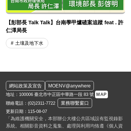
【彭部長 Talk Talk】台南學甲爐碴案追蹤 feat . 許
仁澤局長
土壤及地下水
:::
網站政策及宣告
MOENV@anywhere
地址：100006 臺北市中正區中華路一段 83 號
MAP
聯絡電話：
(02)2311-7722
業務聯繫窗口
更新日期：115-08-07
「為維護機關安全，本部辦公大樓公共區域設有監視錄影
系統。相關影音資料之蒐集、處理與利用均恪遵《個人資