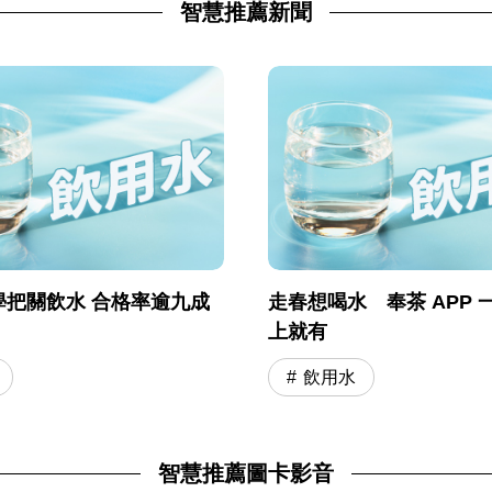
智慧推薦新聞
學把關飲水 合格率逾九成
走春想喝水 奉茶 APP 
上就有
飲用水
智慧推薦圖卡影音