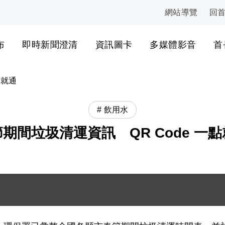
網站導覽
回
:::
布
即時新聞澄清
資訊圖卡
多媒體影音
首
點就通
飲用水
期間垃圾清運資訊 QR Code 一
向左側的 QR Code，並標註「一點就通 !!!」字