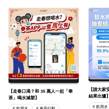
【請大家
【走春口渴？和 35 萬人一起「奉
結果出爐
茶」喝水減塑】
飲用水
飲用水
奉茶行動