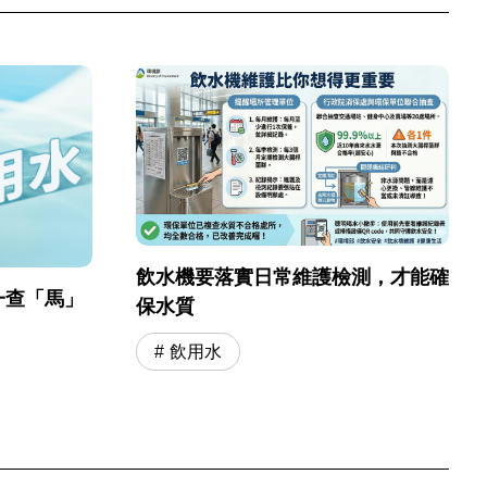
飲水機要落實日常維護檢測，才能確
一查「馬」
保水質
飲用水