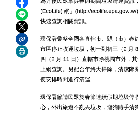
為方便民眾掌握春節期間垃圾清運資訊
分享至 Facebook
(EcoLife) 網」(http://ecoli
分享到 LINE
快速查詢相關資訊。
分享到 X
環保署彙整全國各直轄市、縣（市）春節
分享內容連結
市區停止收運垃圾，初一到初三（2 月 
列印本頁
四（2 月 11 日）直轄市除桃園市
上網查詢。另配合年終大掃除，清潔隊
便安排時間進行清運。
環保署籲請民眾於春節連續假期垃圾停
心，外出旅遊不亂丟垃圾，遛狗隨手清