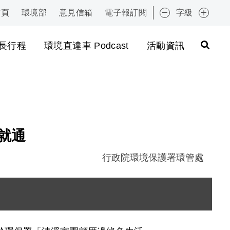
首頁
環境部
意見信箱
電子報訂閱
字級
:::
長行程
環境直達車 Podcast
活動資訊
點就通
行政院環境保護署環管處
樣。右側文字說明此為「國家清潔週 QR Code」，下