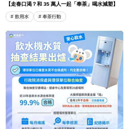
【走春口渴？和 35 萬人一起「奉茶」喝水減塑】
飲用水
奉茶行動