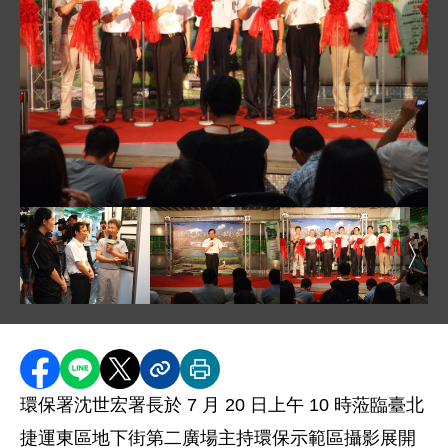
圖片說明：環保示範區巡迴攝影展 - 沈署長與臺北市政
圖片說明：100 年社會組的金獎獲獎者吳國禎先生為沈
圖片說明：環保示範區巡迴攝影展 - 沈
圖片說明：環保示範區
圖片
分享至 Facebook
分享到 LINE
分享到 X
分享內容連結
列印本頁
環保署沈世宏署長於 7 月 20 日上午 10 時蒞臨臺北
捷運東區地下街第二廣場主持環保示範區攝影展開