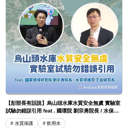
【彭部長有話說】烏山頭水庫水質安全無虞 實驗室
試驗勿錯誤引用 feat . 國環院 劉宗勇院長 / 水保司
王嶽斌司長
水質保護
飲用水