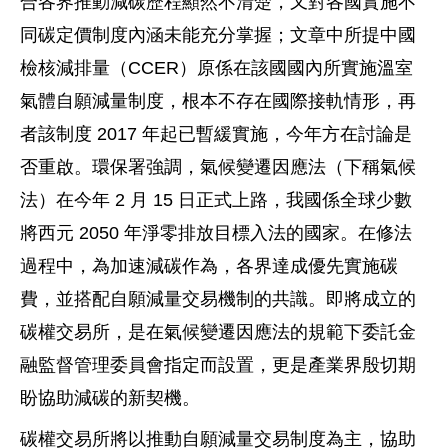
合各界推動減碳歷程顯然不清楚，又對各國實施不
同碳定價制度內涵未能充分掌握；文章中所提中國
檢核減排量（CCER）原係在該國國內所實施溫室
氣體自願減量制度，根本不存在國際接軌情形，再
者該制度 2017 年起已暫緩實施，今年方在討論是
否重啟。環保署強調，氣候變遷因應法（下稱氣候
法）在今年 2 月 15 日正式上路，我國係全球少數
將西元 2050 年淨零排放目標入法的國家。在修法
過程中，為加速減碳作為，各界達成優先實施碳
費，並搭配自願減量交易機制的共識。即將成立的
碳權交易所，是在氣候變遷因應法的規範下委託金
融監督管理委員會指定而設置，更是產業界殷切期
盼協助減碳的新契機。
碳權交易所將以推動自願減量交易制度為主，協助