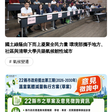
國土綠蔭由下而上凝聚全民力量 環境部攜手地方、
社區與清華大學共築氣候韌性城市
氣候變遷