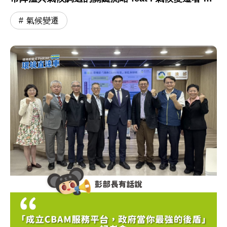
根穆副署長
氣候變遷