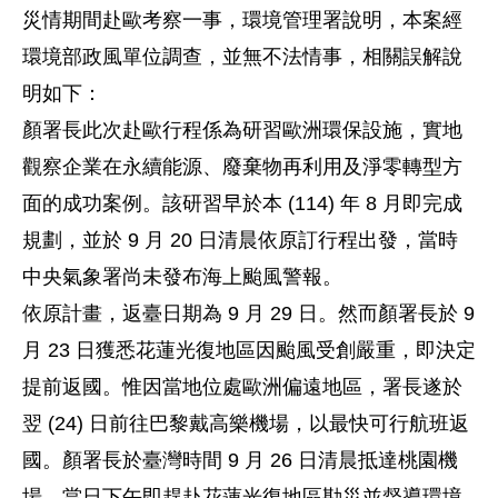
災情期間赴歐考察一事，環境管理署說明，本案經
環境部政風單位調查，並無不法情事，相關誤解說
明如下：
顏署長此次赴歐行程係為研習歐洲環保設施，實地
觀察企業在永續能源、廢棄物再利用及淨零轉型方
面的成功案例。該研習早於本 (114) 年 8 月即完成
規劃，並於 9 月 20 日清晨依原訂行程出發，當時
中央氣象署尚未發布海上颱風警報。
依原計畫，返臺日期為 9 月 29 日。然而顏署長於 9
月 23 日獲悉花蓮光復地區因颱風受創嚴重，即決定
提前返國。惟因當地位處歐洲偏遠地區，署長遂於
翌 (24) 日前往巴黎戴高樂機場，以最快可行航班返
國。顏署長於臺灣時間 9 月 26 日清晨抵達桃園機
場，當日下午即趕赴花蓮光復地區勘災並督導環境