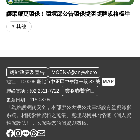
讓榮耀更環保！環境部公告環保獎盃獎牌規格標準
其他
:::
網站政策及宣告
MOENV@anywhere
地址：100006 臺北市中正區中華路一段 83 號
MAP
聯絡電話：
(02)2311-7722
業務聯繫窗口
更新日期：115-08-09
「為維護機關安全，本部辦公大樓公共區域設有監視錄影
系統。相關影音資料之蒐集、處理與利用均恪遵《個人資
料保護法》，以保障您的個資與隱私。」