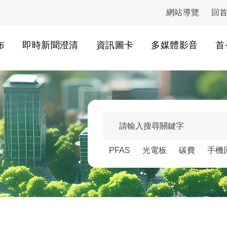
網站導覽
回
:::
布
即時新聞澄清
資訊圖卡
多媒體影音
首
搜尋關鍵字
輸入關鍵字後點擊搜尋，或選
熱門關鍵字維護
PFAS
光電板
碳費
手機