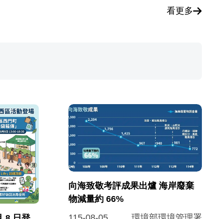
看更多
向海致敬考評成果出爐 海岸廢棄
物減量約 66%
115-08-05
環境部環境管理署
 8 日登