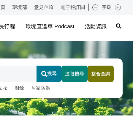
首頁
環境部
意見信箱
電子報訂閱
字級
:::
長行程
環境直達車 Podcast
活動資訊
搜尋
進階搜尋
整合查詢
擇下方智慧標籤快速搜尋
回收
廚餘
居家防蟲