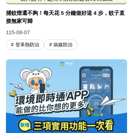
這張由環境部發布的「超簡單居家防蚊公式」宣傳圖卡，
捕蚊燈還不夠！每天花 5 分鐘做好這 4 步，蚊子直
接無家可歸
115-08-07
登革熱防治
病媒防治