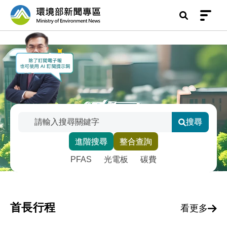
前往中央內容區塊
環境部新聞專區
:::
搜尋
搜尋關鍵字
進階搜尋
整合查詢
輸入關鍵字後點擊搜尋，或選擇下方智慧標籤快速
熱門關鍵字維護
PFAS
光電板
碳費
首長行程
看更多