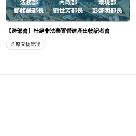
【跨部會】杜絕非法棄置營建產出物記者會
廢棄物管理
:::
網站政策及宣告
MOENV@anywhere
地址：100006 臺北市中正區中華路一段 83 號
MAP
聯絡電話：
(02)2311-7722
業務聯繫窗口
更新日期：115-08-07
「為維護機關安全，本部辦公大樓公共區域設有監視錄影
系統。相關影音資料之蒐集、處理與利用均恪遵《個人資