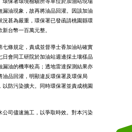
、環保署環境檢驗所等單位於加油站現場
無漏油現象，故再將油品回灌。因該加油
狀況甚為嚴重，環保署已發函請桃園縣環
款新台幣一百萬元整。
第七條規定，責成並督導士香加油站確實
七日會同工研院於加油站週邊採土壤樣品
蝕漏油的機率較高；透地雷達探測結果亦
將油品回灌，明顯違反環保署及環保局
，以防污染擴大。同時環保署並責成桃園
水公司儘速施工，以爭取時效。對本污染