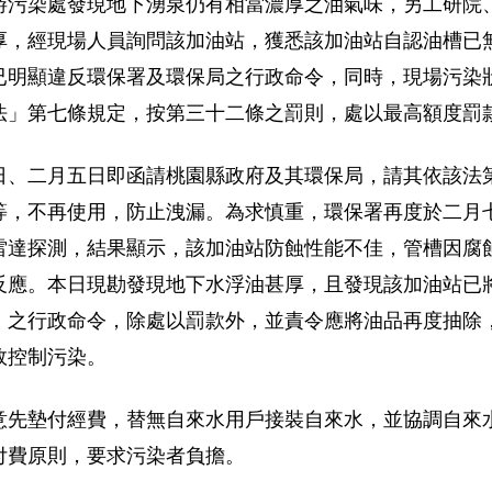
游污染處發現地下湧泉仍有相當濃厚之油氣味，另工研院
厚，經現場人員詢問該加油站，獲悉該加油站自認油槽已
已明顯違反環保署及環保局之行政命令，同時，現場污染
法」第七條規定，按第三十二條之罰則，處以最高額度罰
日、二月五日即函請桃園縣政府及其環保局，請其依該法
等，不再使用，防止洩漏。為求慎重，環保署再度於二月
雷達探測，結果顯示，該加油站防蝕性能不佳，管槽因腐
反應。本日現勘發現地下水浮油甚厚，且發現該加油站已
」之行政命令，除處以罰款外，並責令應將油品再度抽除
效控制污染。
意先墊付經費，替無自來水用戶接裝自來水，並協調自來
付費原則，要求污染者負擔。