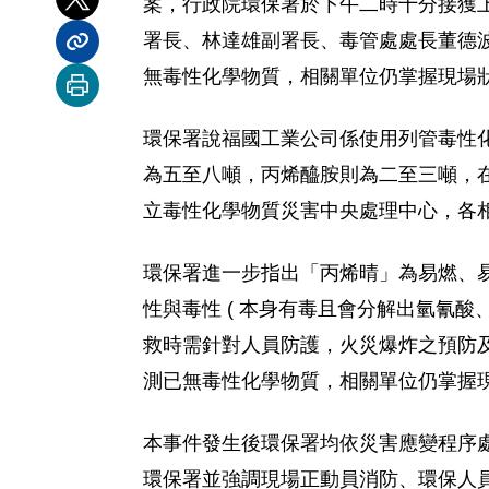
案，行政院環保署於下午二時十分接獲
分享到 X
署長、林達雄副署長、毒管處處長董德
分享內容連結
無毒性化學物質，相關單位仍掌握現場
列印本頁
環保署說福國工業公司係使用列管毒性
為五至八噸，丙烯醯胺則為二至三噸，
立毒性化學物質災害中央處理中心，各
環保署進一步指出「丙烯晴」為易燃、
性與毒性 ( 本身有毒且會分解出氫氰
救時需針對人員防護，火災爆炸之預防
測已無毒性化學物質，相關單位仍掌握
本事件發生後環保署均依災害應變程序
環保署並強調現場正動員消防、環保人