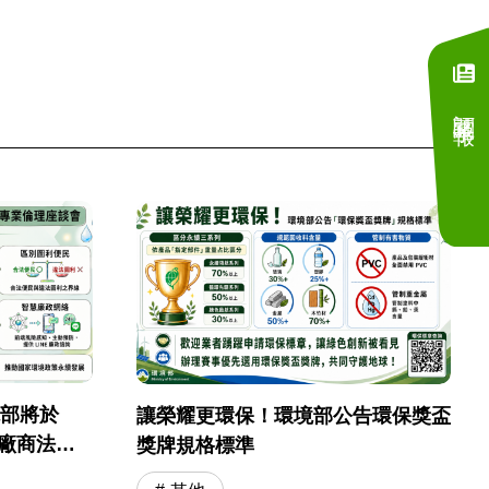
訂閱電子報
境部將於
讓榮耀更環保！環境部公告環保獎盃
採購廠商法遵
獎牌規格標準