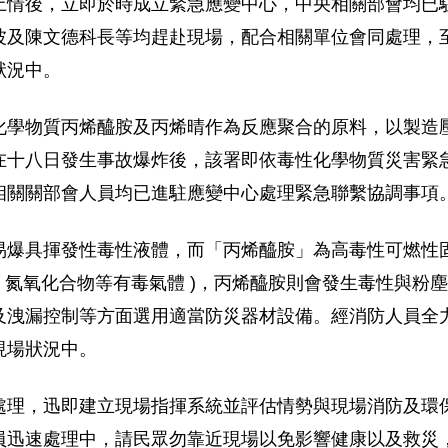
上情後，立即於時成立緊急應變中心，中央相關部會均已
波及陳文德科長等均趕赴現場，配合相關單位會同處理，
狀況中。
化學物質丙烯醯胺及丙烯晴作為反應聚合的原料，以製造
在十八日發生事故爆炸後，該署即依毒性化學物質災害緊
相關關部會人員均已進駐應變中心處理緊急聯繫協調事項
易爆具揮發性毒性液體，而「丙烯醯胺」為高毒性可燃性
酸、氮氧化合物等有毒氣體 )，丙烯醯胺則會發生毒性與粉
及洩漏控制等方面選用適當防災器材設備。經消防人員全
現場狀況中。
處理，迅即建立現場指揮系統並評估情勢與現場消防及環
員迅速處理中，請民眾勿靠近現場以免影響健康以及救災