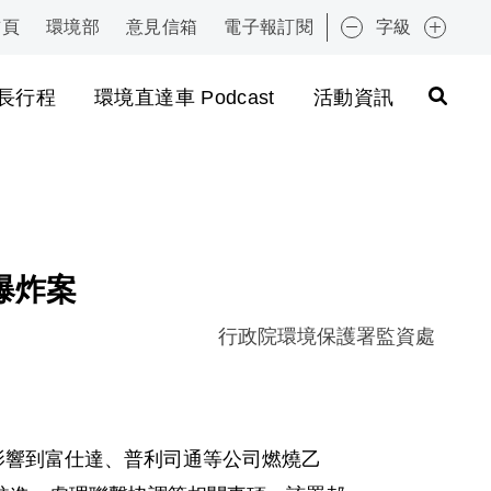
首頁
環境部
意見信箱
電子報訂閱
字級
:::
長行程
環境直達車 Podcast
活動資訊
爆炸案
行政院環境保護署監資處
並影響到富仕達、普利司通等公司燃燒乙