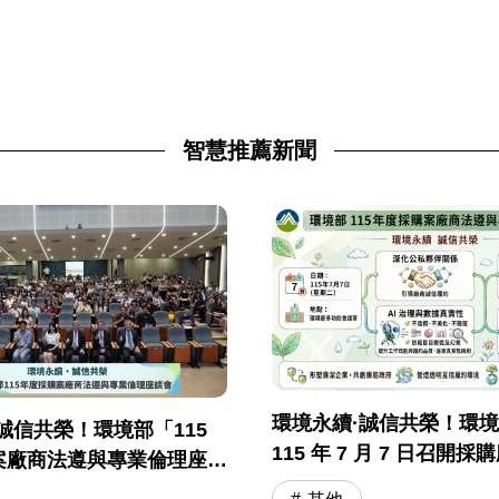
智慧推薦新聞
環境永續·誠信共榮！環
誠信共榮！環境部「115
115 年 7 月 7 日召開
案廠商法遵與專業倫理座談
與專業倫理座談會
落幕