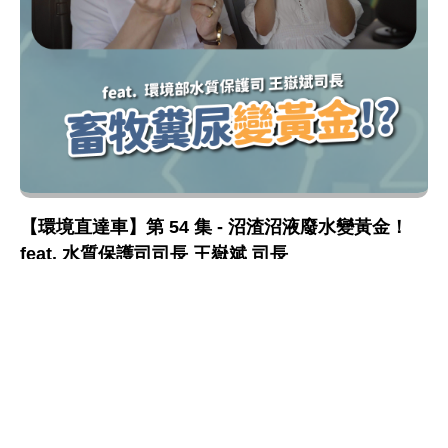
【環境直達車】第 54 集 - 沼渣沼液廢水變黃金！
feat. 水質保護司司長 王嶽斌 司長
水質保護
:::
網站政策及宣告
MOENV@anywhere