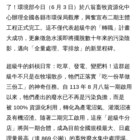
了！環境部今日（
6 月 3 日）於八翁畜牧資源化中
心辦理全國各縣市環保局觀摩，
興奮宣布二期主體
工程正式完工。這不僅代表超級牛的「轉職」
計畫
大成功，更象徵急水溪即將擺脫數十年來的污染陰
影，邁向「
全量處理、零排放」的新里程碑。
超級牛的斜槓日常：吃草、發電、變肥料！
這群超
級牛不只是在牧場散步，牠們正落實「吃一份草做
三份工」
的神奇任務。自 113 年 8 月八翁一期啟用
以來，牠們產出的廢水已不再是污染負擔，而是
被 100% 資源化利用，轉化為產電沼氣、灌溉沼液
及有機沼渣。
隨著二期完工啟用，這座「超級牛分
店」將與一期合體，
成為目前全國規模最大、日處
理量最高（達 869 公噸）的畜牧廢水集中處理場。