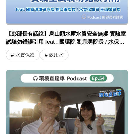
【彭部長有話說】烏山頭水庫水質安全無虞 實驗室
試驗勿錯誤引用 feat . 國環院 劉宗勇院長 / 水保司
王嶽斌司長
水質保護
飲用水