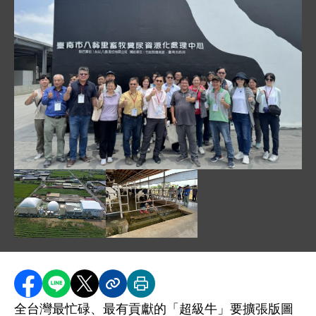
圖片說明：參觀八翁里畜牧糞尿資源化處理中心 .JPE
圖片說明：發酵槽及沼氣收集袋
圖片說明：參觀桂芳牧場刮泥設備 .jp
分享至 Facebook
分享到 LINE
分享到 X
分享內容連結
列印本頁
全台灣最忙碌、最有貢獻的「超級牛」要擴張版圖