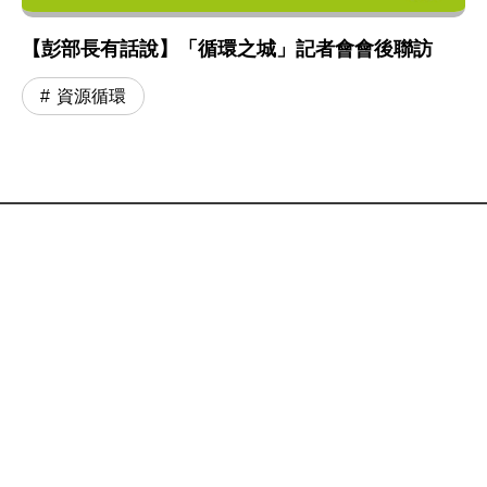
【彭部長有話說】「循環之城」記者會會後聯訪
資源循環
:::
網站政策及宣告
MOENV@anywhere
地址：100006 臺北市中正區中華路一段 83 號
MAP
聯絡電話：
(02)2311-7722
業務聯繫窗口
更新日期：115-08-06
「為維護機關安全，本部辦公大樓公共區域設有監視錄影
系統。相關影音資料之蒐集、處理與利用均恪遵《個人資
料保護法》，以保障您的個資與隱私。」