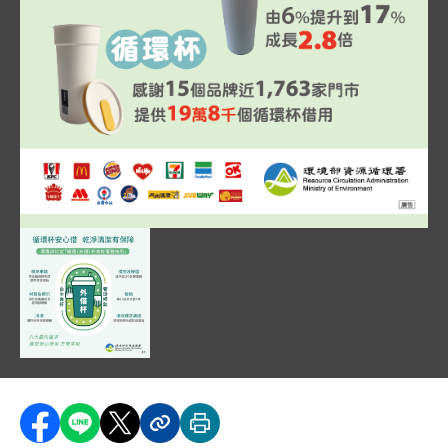
圖片說明：全民響應減塑成效 .png
圖表說明環境部自 111 年 4 月公告一次用飲料杯限制
圖片說明：循環杯安心借 乾淨清潔有保障 .jpg
圖表說明環境部訂定的「循環（外借）杯良好服務指引
分享至 Facebook
分享到 LINE
分享到 X
分享內容連結
列印本頁