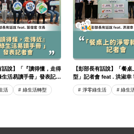
半年綠領人才就業趨勢報告》 掌握趨勢脈絡，提升就業競爭力！f
才就業趨勢報告》 掌握趨勢脈絡，提升就業競爭力！feat. 
有話說】「『讀得懂，走得
【彭部長有話說】「餐桌
綠生活易讀手冊」發表記者
型」記者會 feat . 洪淑幸
. 葉俊宏 次長
生活
綠生活轉型
淨零綠生活
綠生