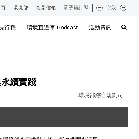
首頁
環境部
意見信箱
電子報訂閱
字級
:::
長行程
環境直達車 Podcast
活動資訊
與永續實踐
環境部綜合規劃司
圖片說明：環境部永續長葉俊宏政務次長於高雄淨零
圖片說明：環境部永續長葉俊宏政務次長於高雄淨零
圖片說明：高雄市市長致贈 ISO 淨零專書