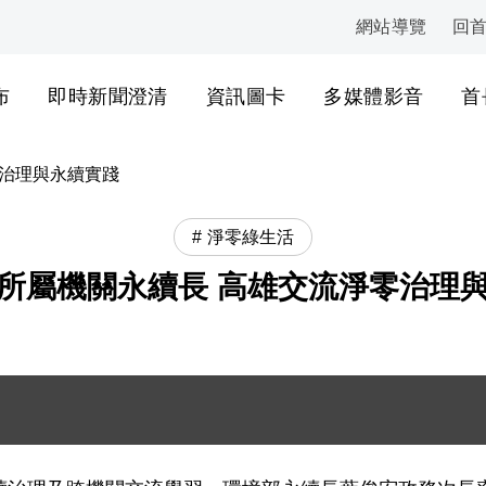
網站導覽
回
:::
布
即時新聞澄清
資訊圖卡
多媒體影音
首
零治理與永續實踐
淨零綠生活
所屬機關永續長 高雄交流淨零治理
參訪中鋼公司