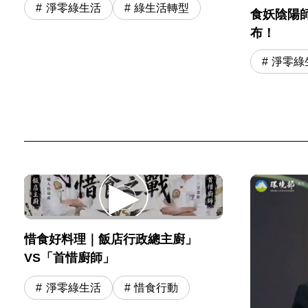
淨零綠生活
綠生活轉型
食妖陰陽師
布！
淨零綠
惜食好料理｜飯店行政總主廚」
VS「首惜廚師」
淨零綠生活
惜食行動