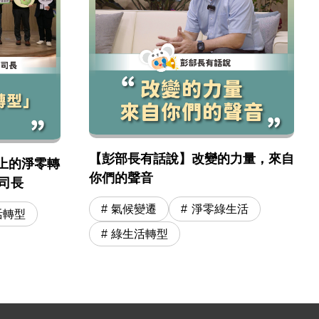
eat. 張順欽院長
張順欽院長
【彭部長有話說】改變的力量，來自
上的淨零轉
你們的聲音
 司長
氣候變遷
淨零綠生活
活轉型
綠生活轉型