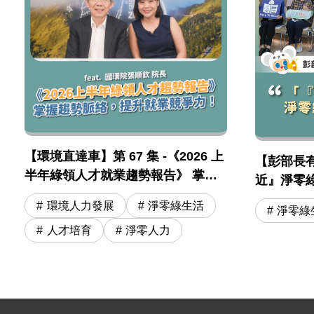
圖片說明：【環境直達車】第 67 集 -《2026 上
【環境直達車】第 67 集 -《2026 上半年綠領人
【環境直達車】第 67 集 -《2026 上
【彭部長
半年綠領人才就業趨勢報告》 掌握
近』淨零
趨勢脈絡，提升就業競爭力！feat.
會 feat 
環境人力發展
淨零綠生活
淨零綠
張順欽院長
人才培育
淨零人力