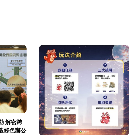
動 解密跨
造綠色辦公