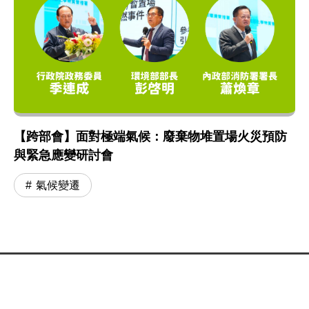
【跨部會】面對極端氣候：廢棄物堆置場火災預防
與緊急應變研討會
氣候變遷
:::
網站政策及宣告
MOENV@anywhere
地址：100006 臺北市中正區中華路一段 83 號
MAP