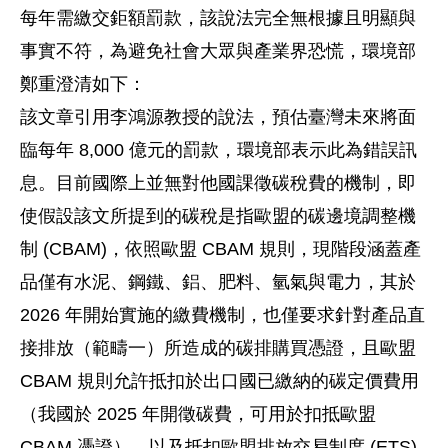
每年需繳交鉅額罰款，該說法完全無根據且明顯與
事實不符，為避免社會大眾與產業界恐慌，環境部
鄭重澄清如下：
該文章引用李鴻源教授的說法，預估臺灣未來將面
臨每年 8,000 億元的罰款，環境部表示此為錯誤訊
息。目前國際上並無對他國課徵碳稅費的機制，即
使假設該文所提到的碳稅是指歐盟的碳邊境調整機
制 (CBAM)，依照歐盟 CBAM 規則，現階段涵蓋產
品僅有水泥、鋼鐵、鋁、肥料、氫氣與電力，其於
2026 年開始實施的繳費機制，也僅要求針對產品直
接排放（範疇一）所造成的碳排購買憑證，且歐盟
CBAM 規則允許抵扣於出口國已繳納的碳定價費用
（我國於 2025 年開徵碳費，可用於扣抵歐盟
CBAM 憑證）、以及抵扣歐盟排放交易制度 (ETS)