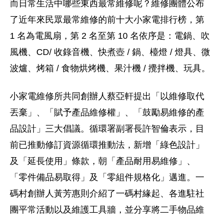
而日常生活中哪些東西最常維修呢？維修團體公布
了近年來民眾最常維修的前十大小家電排行榜，第
1 名為電風扇，第 2 名至第 10 名依序是：電鍋、吹
風機、CD/ 收錄音機、快煮壺 / 鍋、檯燈 / 燈具、微
波爐、烤箱 / 食物烘烤機、果汁機 / 攪拌機、玩具。
小家電維修所共同創辦人蔡亞軒提出「以維修取代
丟棄」、「賦予產品維修權」、「鼓勵易維修的產
品設計」三大倡議。循環署副署長許智倫表示，目
前已推動修訂資源循環推動法，新增「綠色設計」
及「延長使用」條款，朝「產品耐用易維修」、
「零件備品易取得」及「零組件規格化」邁進。一
碼村創辦人黃芳惠則介紹了一碼村緣起、各進駐社
團平常活動以及維護工具牆，並分享將二手物品維