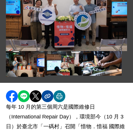
圖片說明：1. 左起一碼村黃芳惠創辦人、環資會葉俊
圖片說明：3. 環資會葉俊宏董事長_
圖片說明：4. 101
圖片說明：2. 在地維修社群分享「10 大常維修家電排行
分享至 Facebook
分享到 LINE
分享到 X
分享內容連結
列印本頁
每年 10 月的第三個周六是國際維修日
（International Repair Day），環境部今（10 月 3
日）於臺北市「一碼村」召開「惜物．惜福 國際維