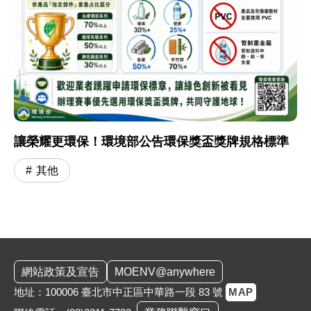
讓榮耀更環保！環境部公告環保獎盃獎牌規格標準
其他
:::
網站政策及宣告
MOENV@anywhere
地址：100006 臺北市中正區中華路一段 83 號
MAP