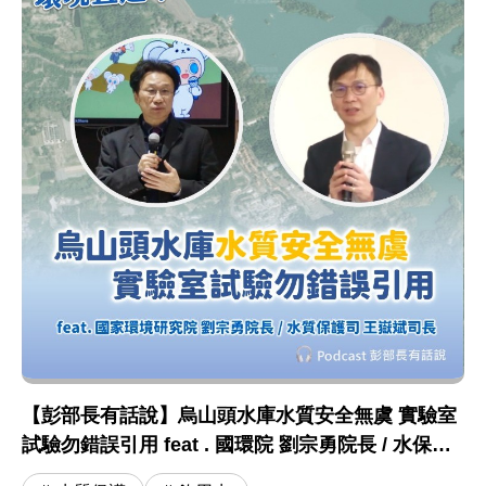
【彭部長有話說】烏山頭水庫水質安全無虞 實驗室
試驗勿錯誤引用 feat . 國環院 劉宗勇院長 / 水保司
王嶽斌司長