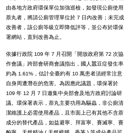
由各地方政府環保單位加強巡檢，如發現公廁使用
萘丸者，將請公廁管理單位於 7 日內改善；未完成
改善者，該公廁等級立即降低評等，並公布於環保
署網站，直到改善為止。
依據行政院 109 年 7 月召開「開放政府第 72 次協
作會議」跨部會研商會議指出，國人蠶豆症發生率
約為 1.61%，估計全臺約有 10 萬患者須經常注意
自身周遭潛在的危害。為因應此議題，環保署於
109 年 12 月 7 日邀集中央部會及地方政府討論研
議。環保署表示，萘丸主要功用為驅蟲，非公廁清
潔維護上必需使用產品，且市面上已有其他不含萘
成分的替代產品，如益避寧、拜富寧、賽滅寧、賽
酚寧、天然精油 ( 天然樟腦、香茅 ) 等成分產品可